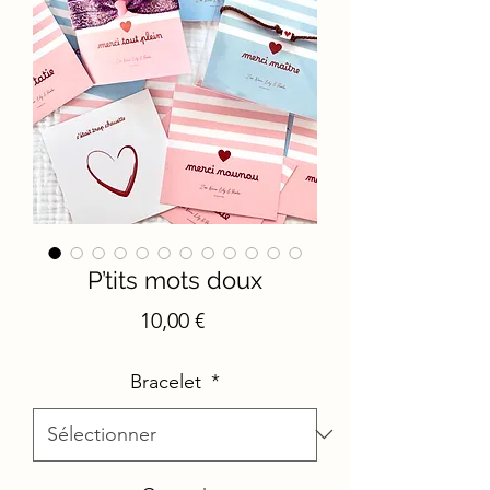
P’tits mots doux
Prix
10,00 €
Bracelet
*