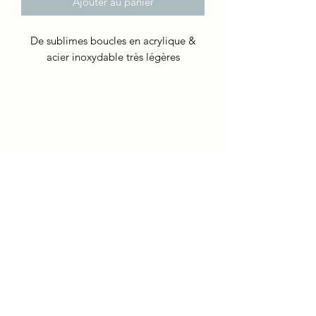
Ajouter au panier
De sublimes boucles en acrylique &
acier inoxydable très légères
Newsletter
Envoyer
©2019 by Zoé. Proudly created with Wix.com