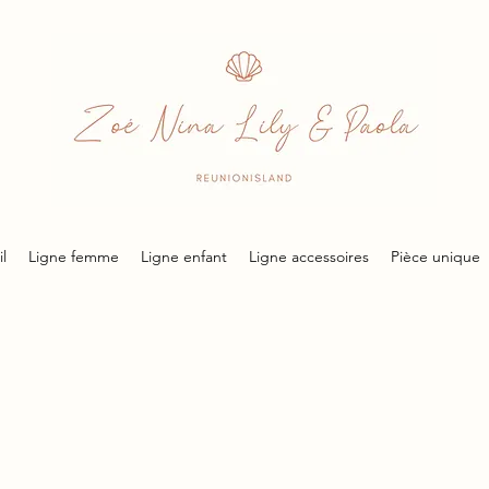
l
Ligne femme
Ligne enfant
Ligne accessoires
Pièce unique