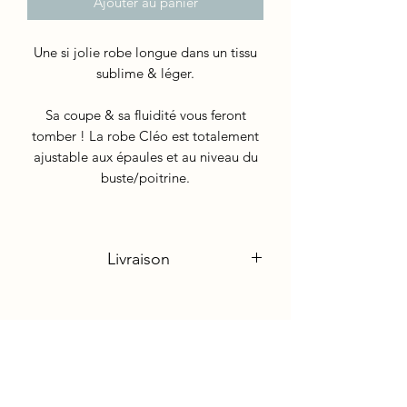
Ajouter au panier
Une si jolie robe longue dans un tissu
sublime & léger.
Sa coupe & sa fluidité vous feront
tomber ! La robe Cléo est totalement
ajustable aux épaules et au niveau du
buste/poitrine.
Livraison
Délai de 3 jours ouvrés - Envoi postal
lettre suivie France Métropolitaine &
Ile de la Réunion
Newsletter